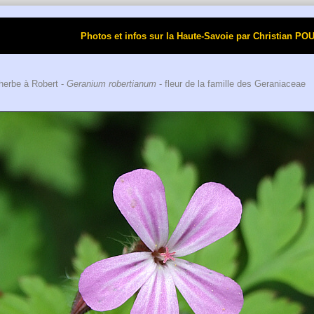
Photos et infos sur la Haute-Savoie par Christi
herbe à Robert -
Geranium robertianum
- fleur de la famille des Geraniaceae