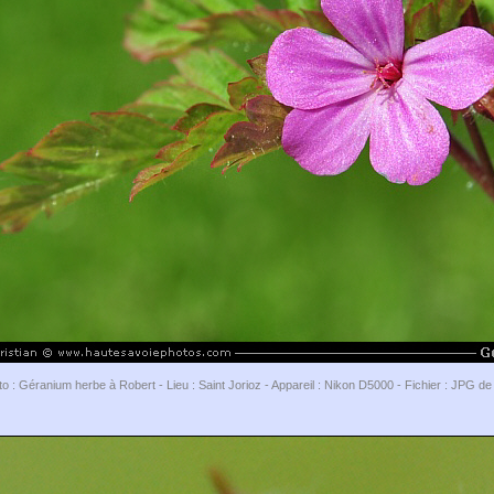
o : Géranium herbe à Robert - Lieu : Saint Jorioz - Appareil : Nikon D5000 - Fichier : JPG d