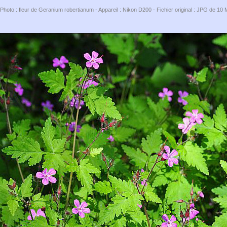
Photo : fleur de Geranium robertianum - Appareil : Nikon D200 - Fichier original : JPG de 10