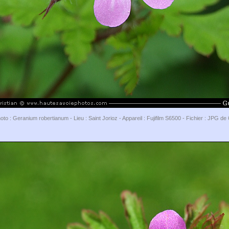
oto : Geranium robertianum - Lieu : Saint Jorioz - Appareil : Fujifilm S6500 - Fichier : JPG d