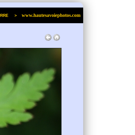
www.hautesavoiephotos.com
an POURRE >