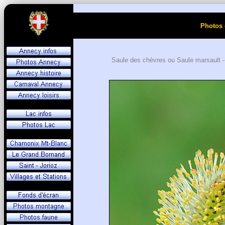
Photos 
Saule des chèvres ou Saule marsault 