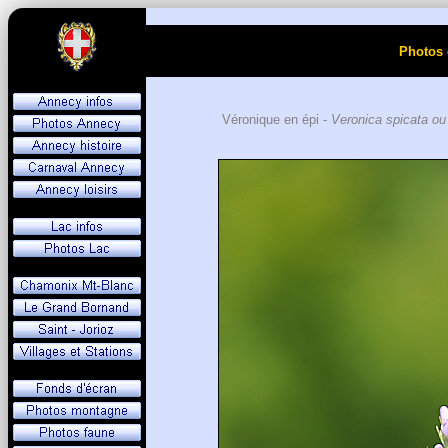
Photos 
Véronique en épi -
Veronica spicata o