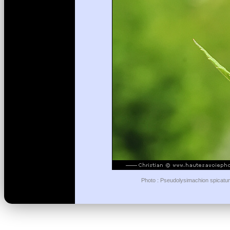
Photo : Pseudolysimachion spicatum 