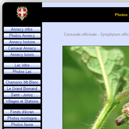
Photos 
Consoude officinale -
Symphytum offici