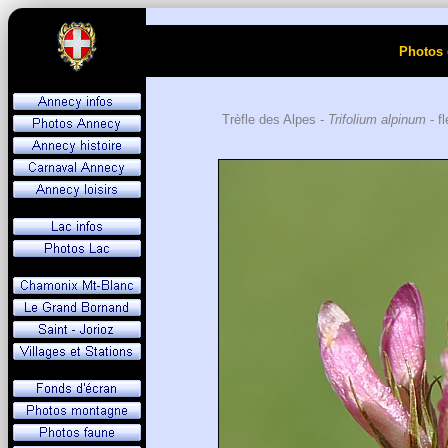
Photos 
Trèfle des Alpes -
Trifolium alpinum
- f