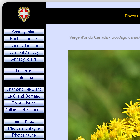
Photos 
Verge d'or du Canada -
Solidago canad