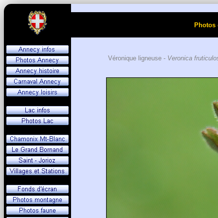
Photos 
Véronique ligneuse -
Veronica fruticulo