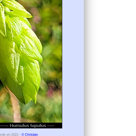
xels en 2022 -
© Christian